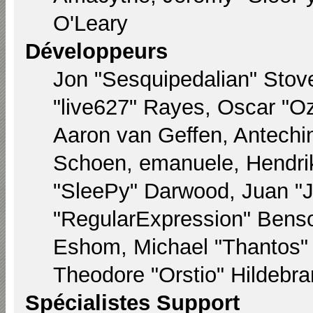
O'Leary
Développeurs
Jon "Sesquipedalian" Stove
"live627" Rayes, Oscar "
Aaron van Geffen, Antechin
Schoen, emanuele, Hendri
"SleePy" Darwood, Juan "
"RegularExpression" Bens
Eshom, Michael "Thantos" M
Theodore "Orstio" Hildebra
Spécialistes Support