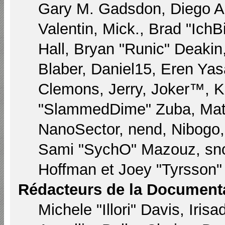
Gary M. Gadsdon, Diego A
Valentin, Mick., Brad "I
Hall, Bryan "Runic" Deaki
Blaber, Daniel15, Eren Yas
Clemons, Jerry, Joker™, Ka
"SlammedDime" Zuba, Matt
NanoSector, nend, Nibogo, 
Sami "SychO" Mazouz, sno
Hoffman et Joey "Tyrsson"
Rédacteurs de la Document
Michele "Illori" Davis, Iri