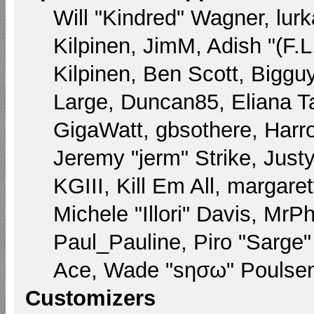
Will "Kindred" Wagner, lurk
Kilpinen, JimM, Adish "(F.L
Kilpinen, Ben Scott, Biggu
Large, Duncan85, Eliana T
GigaWatt, gbsothere, Harr
Jeremy "jerm" Strike, Just
KGIII, Kill Em All, margare
Michele "Illori" Davis, MrPh
Paul_Pauline, Piro "Sarge
Ace, Wade "sησω" Poulsen,
Customizers