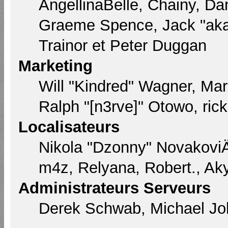
AngellinaBelle, Chainy, Dan
Graeme Spence, Jack "aka
Trainor et Peter Duggan
Marketing
Will "Kindred" Wagner, Ma
Ralph "[n3rve]" Otowo, ric
Localisateurs
Nikola "Dzonny" Novakovi
m4z, Relyana, Robert., Ak
Administrateurs Serveurs
Derek Schwab, Michael Joh