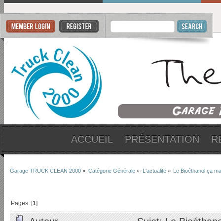
ACCUEIL
PRÉSENTATION
R
Garage TRUCK CLEAN 2000
»
Catégorie Générale
»
L'actualité
»
Le Bioéthanol ça ma
Pages: [
1
]