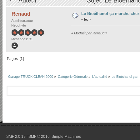
Auteur
Sujet: Le Bioéthano
Le Bioéthanol ça marche chez
Renaud
«
le:
»
Administrateur
Néophyte
«
Modifié: par Renaud
»
Messages: 31
Pages: [
1
]
Garage TRUCK CLEAN 2000
»
Catégorie Générale
»
L'actualité
»
Le Bioéthanol ça m
SMF 2.0.19
SMF © 2016
Simple Machines
|
,