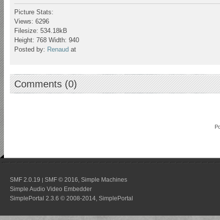
Picture Stats:
Views: 6296
Filesize: 534.18kB
Height: 768 Width: 940
Posted by:
Renaud
at
Comments (0)
P
SMF 2.0.19
SMF © 2016
Simple Machines
|
,
Simple Audio Video Embedder
SimplePortal 2.3.6 © 2008-2014, SimplePortal