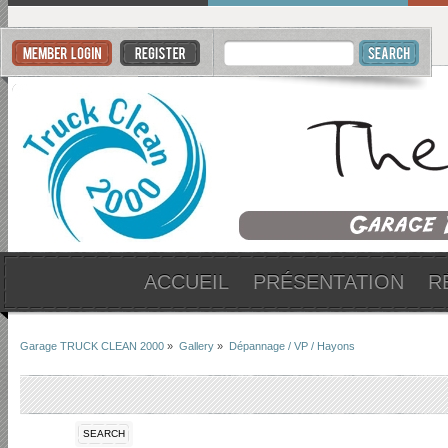
ACCUEIL
PRÉSENTATION
R
Garage TRUCK CLEAN 2000
»
Gallery
»
Dépannage / VP / Hayons
SEARCH