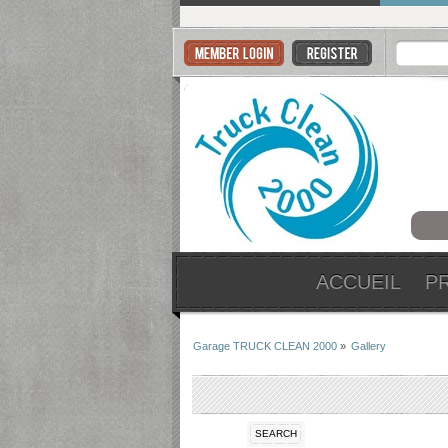
ACCUEIL
P
Garage TRUCK CLEAN 2000
»
Gallery
SEARCH