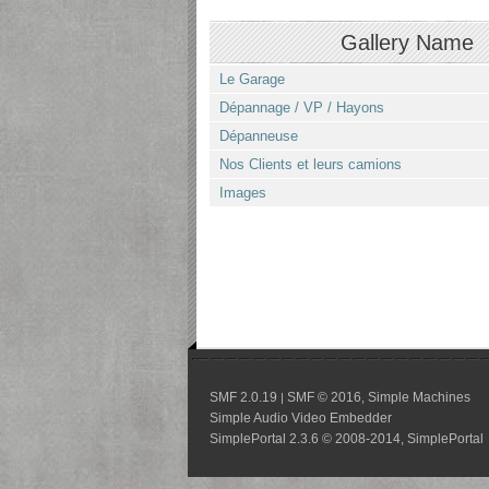
Gallery Name
Le Garage
Dépannage / VP / Hayons
Dépanneuse
Nos Clients et leurs camions
Images
SMF 2.0.19
SMF © 2016
Simple Machines
|
,
Simple Audio Video Embedder
SimplePortal 2.3.6 © 2008-2014, SimplePortal