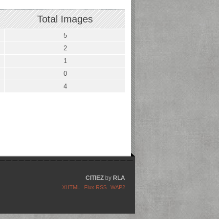
Total Images
5
2
1
0
4
CITIEZ
by
RLA
XHTML
Flux RSS
WAP2