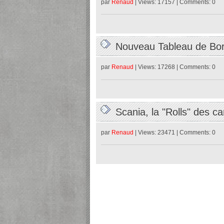
par
Renaud
| Views: 17157 | Comments: 0
Nouveau Tableau de B
par
Renaud
| Views: 17268 | Comments: 0
Scania, la "Rolls" des 
26/02/2023
par
Renaud
| Views: 23471 | Comments: 0