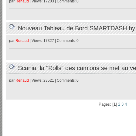
par
Renaud
| Views: 17203 | Comments: 0
Nouveau Tableau de Bord SMARTDASH b
par
Renaud
| Views: 17327 | Comments: 0
Scania, la "Rolls" des camions se met au 
26/02/2023
par
Renaud
| Views: 23521 | Comments: 0
Pages: [
1
]
2
3
4