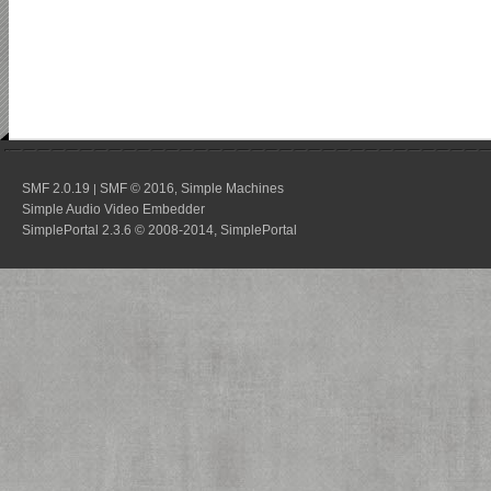
SMF 2.0.19
SMF © 2016
Simple Machines
|
,
Simple Audio Video Embedder
SimplePortal 2.3.6 © 2008-2014, SimplePortal